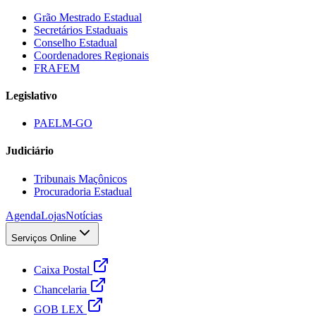
Grão Mestrado Estadual
Secretários Estaduais
Conselho Estadual
Coordenadores Regionais
FRAFEM
Legislativo
PAELM-GO
Judiciário
Tribunais Maçônicos
Procuradoria Estadual
Agenda
Lojas
Notícias
Serviços Online
Caixa Postal
Chancelaria
GOB LEX